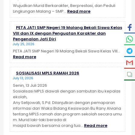
Wujudkan Murid Berkarakter, Berprestasi, dan Peduli
:
Lingkungan Malang – SMP…
Read more
MPLS
Ramah
PETA JATI SMP Negeri 19 Malang Bekali Siswa Kelas
SMP
VIII dan IX dengan Penguatan Karakter dan
Negeri
Pengenalan Jati Diri
19
July 25, 2026
Malang
2026
PETA JATI SMP Negeri 19 Malang Bekali Siswa Kelas VIII…
:
Berjalan
Read more
PETA
Sukses
JATI
SOSIALISASI MPLS RAMAH 2026
SMP
July 13, 2026
Negeri
19
Senin, 13 Juli 2026
Malang
Sosialisasi MPLS diawali dengan sambutan ibu kepalas
Bekali
ekolah,
Siswa
Any Setijowati, S.Pd. Dilanjutkan dengan pemaparan
Kelas
informasi dari Waka Bidang Kesiswaan Bu Rany Alviana
VIII
tentang MPLS ramah dan program sekolah secara umu
dan
m. Murid laki-laki berada di
:
IX
masjid bawah bersama orang tua…
Read more
SOSIALISASI
dengan