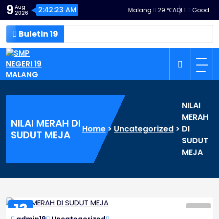
Skip
9
Aug
2:42:24 AM
Malang
29 ℃
AQI:
1
Good
2026
to
content
Buletin 19
SMP NEGERI 19 MALANG
NILAI
MERAH
NILAI MERAH DI
Home
>
Uncategorized
>
DI
SUDUT MEJA
SUDUT
MEJA
13
MAY