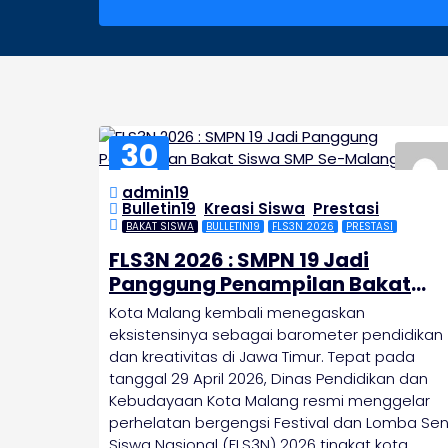
30
APR
admin19
2026
Bulletin19
,
Kreasi Siswa
,
Prestasi
BAKAT SISWA
BULLETIN19
FLS3N 2026
PRESTASI
FLS3N 2026 : SMPN 19 Jadi
Panggung Penampilan Bakat
Siswa SMP Se-Malang Raya
Kota Malang kembali menegaskan
eksistensinya sebagai barometer pendidikan
dan kreativitas di Jawa Timur. Tepat pada
tanggal 29 April 2026, Dinas Pendidikan dan
Kebudayaan Kota Malang resmi menggelar
perhelatan bergengsi Festival dan Lomba Sen
Siswa Nasional (FLS3N) 2026 tingkat kota.