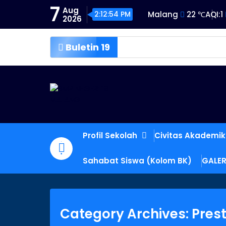
Skip
7
Aug
2:12:55 PM
Malang
22 ℃
AQI:
1
to
2026
content
Buletin 19
SMP NEGERI 19 
Profil Sekolah
Civitas Akademi
Sahabat Siswa (Kolom BK)
GALER
Category Archives: Prest