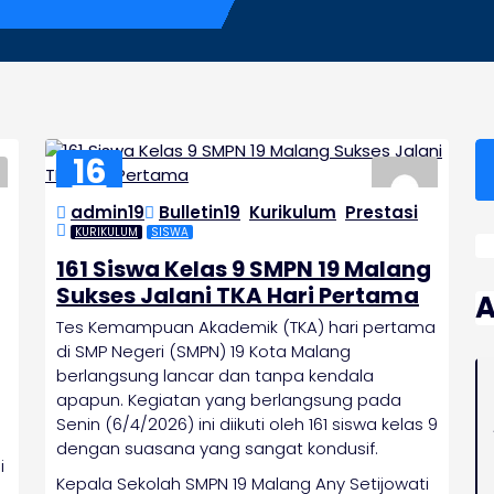
16
APR
admin19
Bulletin19
,
Kurikulum
,
Prestasi
2026
KURIKULUM
SISWA
161 Siswa Kelas 9 SMPN 19 Malang
Sukses Jalani TKA Hari Pertama
A
Tes Kemampuan Akademik (TKA) hari pertama
di SMP Negeri (SMPN) 19 Kota Malang
berlangsung lancar dan tanpa kendala
apapun. Kegiatan yang berlangsung pada
Senin (6/4/2026) ini diikuti oleh 161 siswa kelas 9
dengan suasana yang sangat kondusif.
i
Kepala Sekolah SMPN 19 Malang Any Setijowati