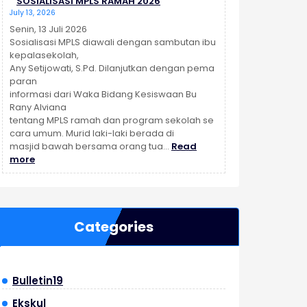
SOSIALISASI MPLS RAMAH 2026
SMP
July 13, 2026
Negeri
19
Senin, 13 Juli 2026
Malang
Sosialisasi MPLS diawali dengan sambutan ibu
Bekali
kepalasekolah,
Siswa
Any Setijowati, S.Pd. Dilanjutkan dengan pema
Kelas
paran
VIII
informasi dari Waka Bidang Kesiswaan Bu
dan
Rany Alviana
IX
tentang MPLS ramah dan program sekolah se
dengan
cara umum. Murid laki-laki berada di
Penguatan
masjid bawah bersama orang tua…
Read
:
Karakter
more
SOSIALISASI
dan
MPLS
Pengenalan
RAMAH
Jati
2026
Diri
Categories
Bulletin19
Ekskul