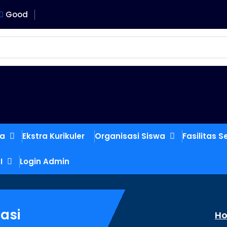
Good
MALANG
ka
Ekstra Kurikuler
Organisasi Siswa
Fasilitas S
I
Login Admin
asi
H