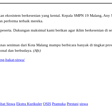
kan ekosistem berkesenian yang kental. Kepala SMPN 19 Malang, Any 
n performa terbaik mereka.
eserta. Dukungan maksimal kami berikan agar iklim berkesenian di seko
unas seniman dari Kota Malang mampu berbicara banyak di tingkat pro
ional dan berbudaya.
(Afx)
ng-bakat-siswa/
bat Siswa
Ekstra Kurikuler
OSIS
Pramuka
Prestasi
siswa