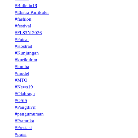
#Bulletin19
#Ekstra Kurikuler
#fashion
#festival
#FLS3N 2026
#Futsal
#Kostrad
#Kunjungan
#kurikulum
#lomba
#model
#MTQ
#News19
#Olahraga
#OSIS
#Pangdivif
#pengumuman
#Pramuka
#Prestasi
#puisi