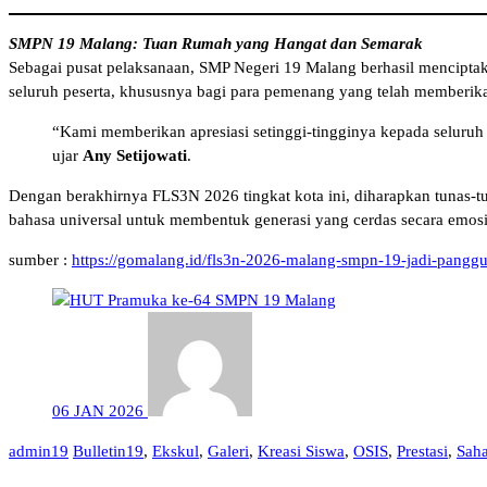
SMPN 19 Malang: Tuan Rumah yang Hangat dan Semarak
Sebagai pusat pelaksanaan, SMP Negeri 19 Malang berhasil mencipta
seluruh peserta, khususnya bagi para pemenang yang telah memberika
“Kami memberikan apresiasi setinggi-tingginya kepada seluruh p
ujar
Any Setijowati
.
Dengan berakhirnya FLS3N 2026 tingkat kota ini, diharapkan tunas-t
bahasa universal untuk membentuk generasi yang cerdas secara emos
sumber :
https://gomalang.id/fls3n-2026-malang-smpn-19-jadi-panggu
06
JAN
2026
admin19
Bulletin19
,
Ekskul
,
Galeri
,
Kreasi Siswa
,
OSIS
,
Prestasi
,
Saha