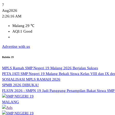
Skip
7
to
Aug
2026
content
2:26:17 AM
Malang
29 ℃
AQI:
1
Good
Advertise with us
Buletin 19
MPLS Ramah SMP Negeri 19 Malang 2026 Berjalan Sukses
PETA JATI SMP Negeri 19 Malang Bekali Siswa Kelas VIII dan IX den
SOSIALISASI MPLS RAMAH 2026
SPMB 2026 DIBUKA!
FLS3N 2026 : SMPN 19 Jadi Panggung Penampilan Bakat Siswa SMP
SMP NEGERI 19 MALANG