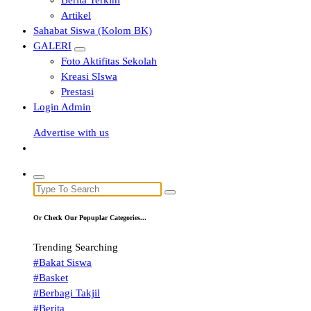
Artikel
Sahabat Siswa (Kolom BK)
GALERI
Foto Aktifitas Sekolah
Kreasi SIswa
Prestasi
Login Admin
Advertise with us
Search
for:
Or Check Our Popuplar Categories...
Trending Searching
#Bakat Siswa
#Basket
#Berbagi Takjil
#Berita