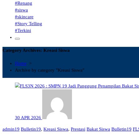
#Renang
#siswa
#skincare
#Story Telling
#Terkini
Category Archives: Kreasi Siswa
Home
>
Archive by category "Kreasi Siswa"
30
APR
2026
admin19
Bulletin19
,
Kreasi Siswa
,
Prestasi
Bakat Siswa
Bulletin19
FL