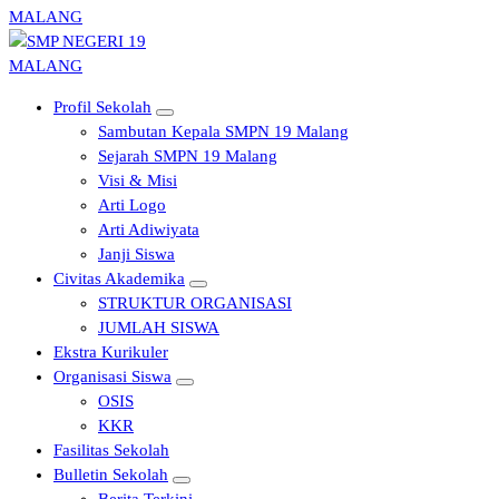
SMP NEGERI 19 MALANG
Profil Sekolah
SMP NEGERI 19 MALANG
Sambutan Kepala SMPN 19 Malang
Sejarah SMPN 19 Malang
Visi & Misi
Arti Logo
Arti Adiwiyata
Janji Siswa
Civitas Akademika
STRUKTUR ORGANISASI
JUMLAH SISWA
Ekstra Kurikuler
Organisasi Siswa
OSIS
KKR
Fasilitas Sekolah
Bulletin Sekolah
Berita Terkini