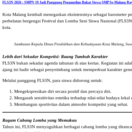
FLS3N 2026 : SMPN 19 Jadi Panggung Penampilan Bakat Siswa SMP Se-Malang Ra
Kota Malang kembali menegaskan eksistensinya sebagai barometer pen
perhelatan bergengsi Festival dan Lomba Seni Siswa Nasional (FLS3N)
kota.
Sambutan Kepala Dinas Pendidikan dan Kebudayaan Kota Malang, Suw
Lebih dari Sekadar Kompetisi: Ruang Tumbuh Karakter
FLS3N bukan sekadar agenda tahunan di atas kertas. Kegiatan ini adal
ajang ini hadir sebagai penyeimbang untuk memperkuat karakter gener
Melalui panggung FLS3N, para siswa didorong untuk:
Mengekspresikan diri secara positif dan percaya diri.
Mengasah sensitivitas estetika terhadap nilai-nilai budaya lokal 
Membangun sportivitas dalam atmosfer kompetisi yang sehat.
Ragam Cabang Lomba yang Memukau
Tahun ini, FLS3N menyuguhkan berbagai cabang lomba yang dirancang