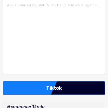
A post shared by SMP NEGERI 19 MALANG (@smpn19mlg)
Tiktok
@smpnegeri19mlg