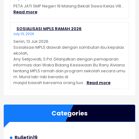
Malang
2026
PETA JATI SMP Negeri 19 Malang Bekali Siswa Kelas VIII…
:
Berjalan
Read more
PETA
Sukses
JATI
SOSIALISASI MPLS RAMAH 2026
SMP
July 13, 2026
Negeri
19
Senin, 13 Juli 2026
Malang
Sosialisasi MPLS diawali dengan sambutan ibu kepalas
Bekali
ekolah,
Siswa
Any Setijowati, S.Pd. Dilanjutkan dengan pemaparan
Kelas
informasi dari Waka Bidang Kesiswaan Bu Rany Alviana
VIII
tentang MPLS ramah dan program sekolah secara umu
dan
m. Murid laki-laki berada di
:
IX
masjid bawah bersama orang tua…
Read more
SOSIALISASI
dengan
MPLS
Penguatan
RAMAH
Karakter
2026
dan
Categories
Pengenalan
Jati
Diri
Bulletin19