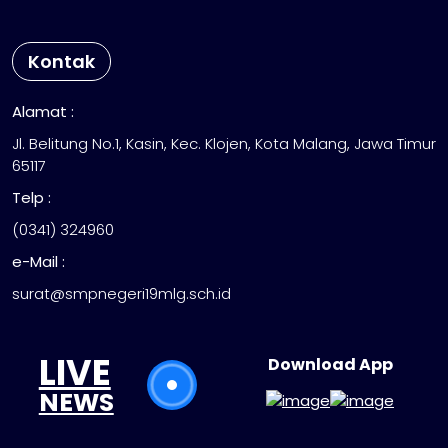
Kontak
Alamat :
Jl. Belitung No.1, Kasin, Kec. Klojen, Kota Malang, Jawa Timur
65117
Telp :
(0341) 324960
e-Mail :
surat@smpnegeri19mlg.sch.id
LIVE
Download App
NEWS