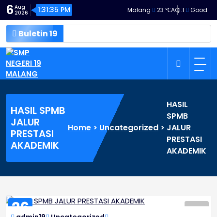
Skip
6
Aug
1:31:37 PM
Malang
23 ℃
AQI:
1
Good
2026
to
content
Buletin 19
SMP NEGERI 19 MALANG
HASIL
HASIL SPMB
SPMB
JALUR
Home
>
Uncategorized
>
JALUR
PRESTASI
PRESTASI
AKADEMIK
AKADEMIK
26
JUN