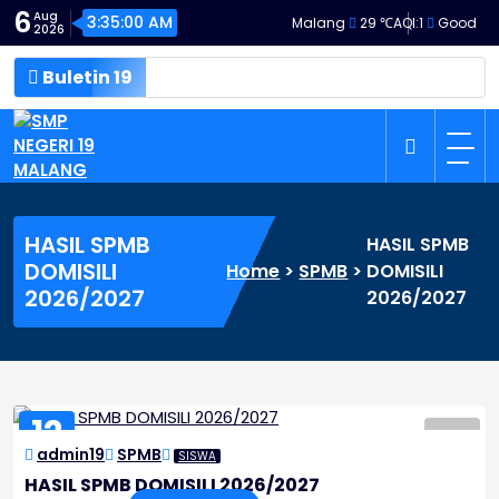
Skip
6
Aug
3:35:00 AM
Malang
29 ℃
AQI:
1
Good
2026
to
content
Buletin 19
SMP NEGERI 19 MALANG
HASIL SPMB
HASIL SPMB
DOMISILI
Home
>
SPMB
>
DOMISILI
2026/2027
2026/2027
12
admin19
SPMB
JUN
SISWA
2026
HASIL SPMB DOMISILI 2026/2027