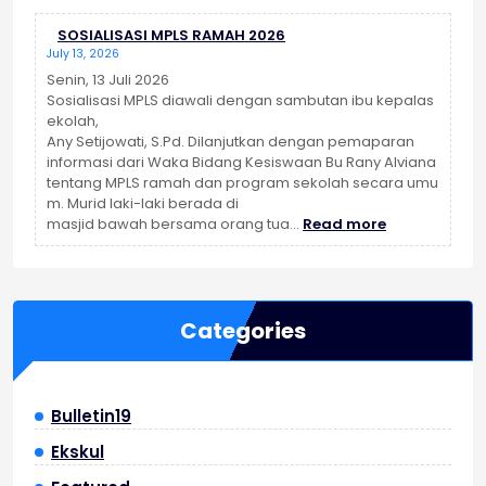
JATI
SOSIALISASI MPLS RAMAH 2026
SMP
July 13, 2026
Negeri
19
Senin, 13 Juli 2026
Malang
Sosialisasi MPLS diawali dengan sambutan ibu kepalas
Bekali
ekolah,
Siswa
Any Setijowati, S.Pd. Dilanjutkan dengan pemaparan
Kelas
informasi dari Waka Bidang Kesiswaan Bu Rany Alviana
VIII
tentang MPLS ramah dan program sekolah secara umu
dan
m. Murid laki-laki berada di
:
IX
masjid bawah bersama orang tua…
Read more
SOSIALISASI
dengan
MPLS
Penguatan
RAMAH
Karakter
2026
dan
Categories
Pengenalan
Jati
Diri
Bulletin19
Ekskul