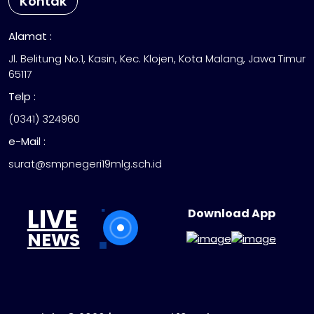
Kontak
Alamat :
Jl. Belitung No.1, Kasin, Kec. Klojen, Kota Malang, Jawa Timur
65117
Telp :
(0341) 324960
e-Mail :
surat@smpnegeri19mlg.sch.id
LIVE
Download App
NEWS