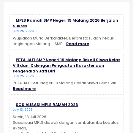
MPLS Ramah SMP Negeri 19 Malang 2026 Berjalan
Sukses
July 25, 2026
Wujudkan Murid Berkarakter, Berprestasi, dan Peduli
:
Lingkungan Malang – SMP…
Read more
MPLS
Ramah
PETA JATI SMP Negeri 19 Malang Bekali Siswa Kelas
SMP
VIII dan IX dengan Penguatan Karakter dan
Negeri
Pengenalan Jati Diri
19
July 25, 2026
Malang
2026
PETA JATI SMP Negeri 19 Malang Bekali Siswa Kelas VIII…
:
Berjalan
Read more
PETA
Sukses
JATI
SOSIALISASI MPLS RAMAH 2026
SMP
July 13, 2026
Negeri
19
Senin, 13 Juli 2026
Malang
Sosialisasi MPLS diawali dengan sambutan ibu kepalas
Bekali
ekolah,