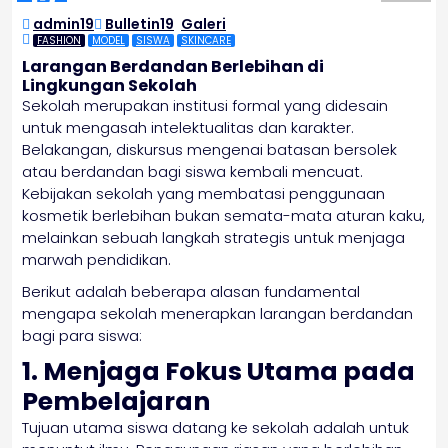
12
admin19
Bulletin19
,
Galeri
JAN
2026
FASHION
MODEL
SISWA
SKINCARE
Larangan Berdandan Berlebihan di
Lingkungan Sekolah
Sekolah merupakan institusi formal yang didesain
untuk mengasah intelektualitas dan karakter.
Belakangan, diskursus mengenai batasan bersolek
atau berdandan bagi siswa kembali mencuat.
Kebijakan sekolah yang membatasi penggunaan
kosmetik berlebihan bukan semata-mata aturan kaku,
melainkan sebuah langkah strategis untuk menjaga
marwah pendidikan.
Berikut adalah beberapa alasan fundamental
mengapa sekolah menerapkan larangan berdandan
bagi para siswa:
1. Menjaga Fokus Utama pada
Pembelajaran
Tujuan utama siswa datang ke sekolah adalah untuk