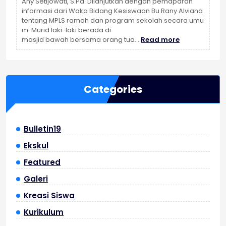
Siswa
Any Setijowati, S.Pd. Dilanjutkan dengan pemaparan
Kelas
informasi dari Waka Bidang Kesiswaan Bu Rany Alviana
VIII
tentang MPLS ramah dan program sekolah secara umu
dan
m. Murid laki-laki berada di
:
IX
masjid bawah bersama orang tua…
Read more
SOSIALISASI
dengan
MPLS
Penguatan
RAMAH
Karakter
2026
dan
Categories
Pengenalan
Jati
Diri
Bulletin19
Ekskul
Featured
Galeri
Kreasi Siswa
Kurikulum