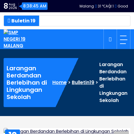
Skip
8
Aug
8:38:46 AM
Malang
31 ℃
AQI:
1
Good
2026
to
content
Buletin 19
SMP NEGERI 19 MALANG
Larangan
Larangan
Berdandan
Berdandan
Berlebihan
Berlebihan di
Home
>
Bulletin19
>
di
Lingkungan
Lingkungan
Sekolah
Sekolah